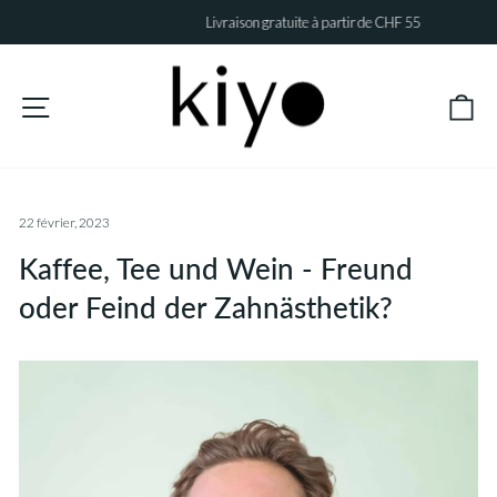
Passer
Livraison gratuite à partir de CHF 55
au
Diaporama
contenu
Pause
Pa
Navigation
22 février, 2023
Kaffee, Tee und Wein - Freund
oder Feind der Zahnästhetik?