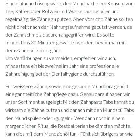
Eine einfache Lösung wäre, den Mund nach dem Konsum von
Tee, Kaffee oder Rotwein mit Wasser auszuspülen und
regelmäßig die Zähne zu putzen. Aber Vorsicht: Zähne sollten
nicht direkt nach der Nahrungsaufnahme geputzt werden, da
der Zahnschmelz dadurch angegriffen wird. Es sollte
mindestens 30 Minuten gewartet werden, bevor man mit
dem Zähneputzen beginnt.
Um Verfärbungen zu vermeiden, empfehlen wir auch,
mindestens ein bis zweimal im Jahr eine professionelle
Zahnreinigung bei der Dentalhygiene durchzuführen.
Für weissere Zähne, sowie eine gesunde Mundflora gehört
eine ganzheitliche Zahnpflege dazu. Genau darauf haben wir
unser Sortiment ausgelegt: Mit den
Zahnpasta Tabs
kannst du
wirksam die Zähne putzen und danach mit den
Mundspül Tabs
den Mund spülen oder «gurgeln». Wer dann noch in einem
morgendlichen Ritual die Restbakterien bekämpfen möchte,
kann dies mit dem
Mundziehöl
tun - Fühlt sich übrigens an wie