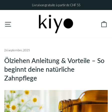
Passer
Livraison gratuite à partir de CHF 55
au
Diaporama
contenu
Pause
Pa
Navigation
26 septembre, 2025
Ölziehen Anleitung & Vorteile – So
beginnt deine natürliche
Zahnpflege