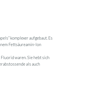
mpels” komplexer aufgebaut. Es
einem Fettsäureamin-Ion
Fluorid waren. Sie hebt sich
erabstossende als auch