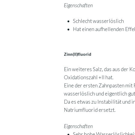
Eigenschaften
Schlecht wasserlöslich
Hat einen aufhellenden Effe
Zinn(II)fluorid
Ein weiteres Salz, das aus der K
Oxidationszahl +II hat.
Eine der ersten Zahnpasten mit F
wasserlöslich und eigentlich gu
Da es etwas zu Instabilität und 
Natriumfluorid ersetzt.
Eigenschaften
Sehr hohe Wasserlöslichkei