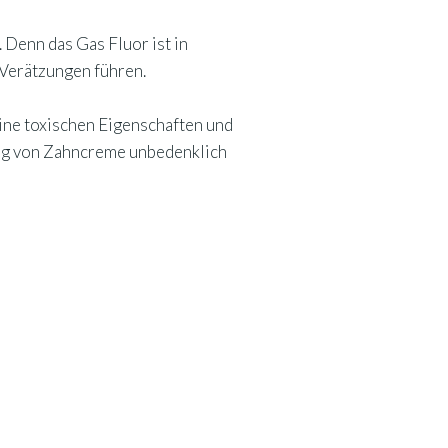
 Denn das Gas Fluor ist in
u Verätzungen führen.
eine toxischen Eigenschaften und
rung von Zahncreme unbedenklich