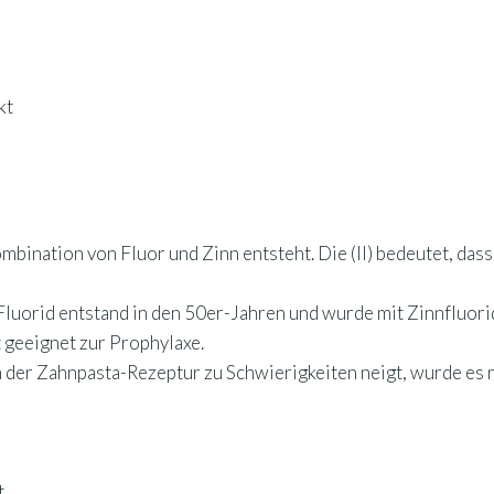
kt
ombination von Fluor und Zinn entsteht. Die (II) bedeutet, dass
luorid entstand in den 50er-Jahren und wurde mit Zinnfluorid
t geeignet zur Prophylaxe.
in der Zahnpasta-Rezeptur zu Schwierigkeiten neigt, wurde es
t