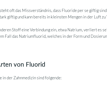
eht oft das Missverständnis, dass Fluoride per se giftig sind.
tark giftig und kann bereits in kleinsten Mengen in der Luft z
nderen Stoff eine Verbindung ein, etwa Natrium, verliert es s
esem Fall das Natriumfluorid, welches in der Form und Dosie
rten von Fluorid
e in der Zahnmedizin sind folgende: