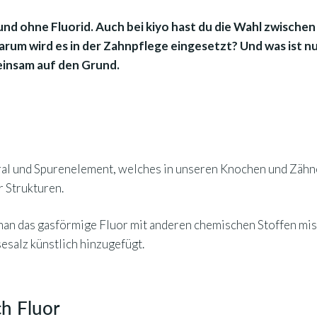
 und ohne Fluorid. Auch bei kiyo hast du die Wahl zwische
arum wird es in der Zahnpflege eingesetzt? Und was ist n
einsam auf den Grund.
eral und Spurenelement, welches in unseren Knochen und Zähnen
er Strukturen.
man das gasförmige Fluor mit anderen chemischen Stoffen mis
salz künstlich hinzugefügt.
ch Fluor