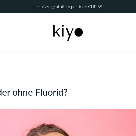
Livraison gratuite à partir de CHF 55
Diaporama
Pause
der ohne Fluorid?