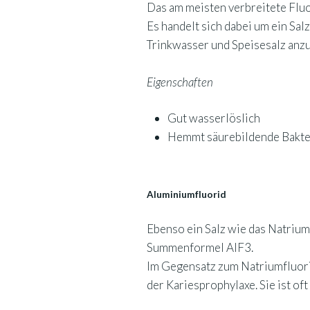
Das am meisten verbreitete Fluo
Es handelt sich dabei um ein Sa
Trinkwasser und Speisesalz anzu
Eigenschaften
Gut wasserlöslich
Hemmt säurebildende Bakte
Aluminiumfluorid
Ebenso ein Salz wie das Natrium
Summenformel AlF3.
Im Gegensatz zum Natriumfluorid
der Kariesprophylaxe. Sie ist oft