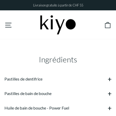
Passer
Livraison gratuite à partir de CHF 55
au
Diaporama
contenu
Pause
Pa
Navigation
Ingrédients
Pastilles de dentifrice
Pastilles de bain de bouche
Huile de bain de bouche - Power Fuel