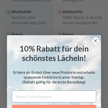
Inhaltsstoffe
Inhaltsstoffe
Natürlich, ohne
Hälfte Wasser & deshalb
Konservierungsstoffe
Konservierungsstoffe
Reisen
Reisen
Kann ins Handgepäck
Flüssig, kann auslaufen &
und überall mit
nicht ins Handgepäck
10% Rabatt für dein
schönstes Lächeln!
Reicht für
Reicht für
Zwei Monate
1.5 Monate (im Schnitt)
Erfahre als Erste/r über neue Produkte und erhalte
Produktion
Produktion
spannende Einblicke
in unser Startup.
Entwickelt und
Meist im Ausland
(Rabatt gültig für die erste Bestellung)
produziert in der
Schweiz