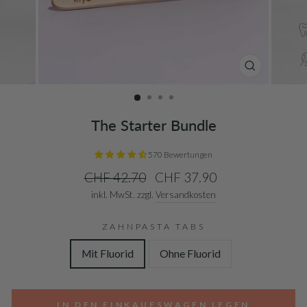
SCHLIESSE
ESC)
The Starter Bundle
570 Bewertungen
Normaler
Sonderpreis
CHF 42.70
CHF 37.90
Preis
inkl. MwSt. zzgl.
Versandkosten
ZAHNPASTA TABS
Mit Fluorid
Ohne Fluorid
IN DEN EINKAUFSWAGEN LEGEN