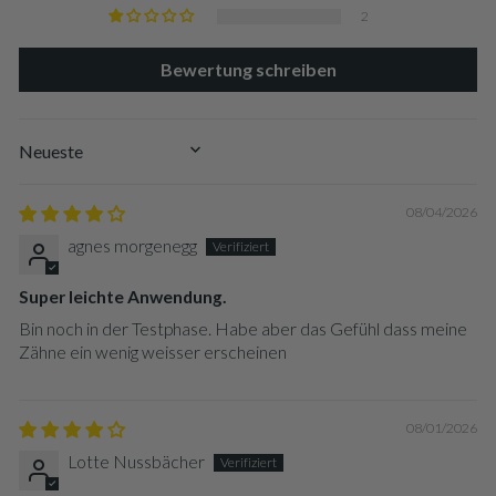
2
Wahl im Zweifel kurz mit deinem Zahnarzt oder deiner
Zahnärztin zu besprechen.
Bewertung schreiben
SORT BY
08/04/2026
agnes morgenegg
Super leichte Anwendung.
Bin noch in der Testphase. Habe aber das Gefühl dass meine
Zähne ein wenig weisser erscheinen
08/01/2026
Lotte Nussbächer