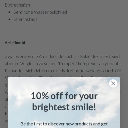
Eigenschaften
Sehr hohe Wasserlöslichkeit
Eher instabil
Aminfluorid
Zwar werden die Aminfluoride auch als Salze deklariert, sind
aber im Vergleich zu seinen “Kumpels” komplexer aufgebaut.
Es handelt sich dabei um ein Hydrofluorid, welches durch die
Verbindung eines Fluorid-Ion mit einem Fettsäureamin-Ion
entsteht.
Auf diese Verbindung stiessen Forscher übrigens ganz gezielt,
10% off for your
als sie auf der Suche nach DEM Fluorid waren. Sie hebt sich
brightest smile!
durch seine Besonderheit von den anderen
Fluoridverbindungen ab: Sie hat sowohl eine
wasserabstossende als auch wasseranziehende Eigenschaft.
Be the first to discover new products and get